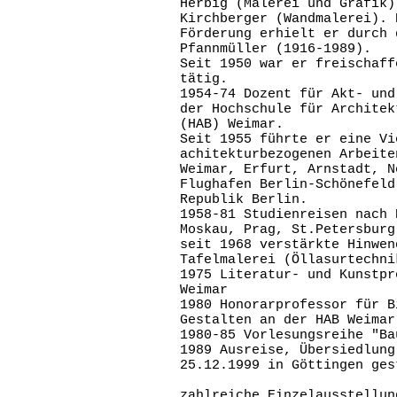
Herbig (Malerei und Grafik)
Kirchberger (Wandmalerei). 
Förderung erhielt er durch 
Pfannmüller (1916-1989).
Seit 1950 war er freischaff
tätig.
1954-74 Dozent für Akt- und
der Hochschule für Architek
(HAB) Weimar.
Seit 1955 führte er eine Vi
achitekturbezogenen Arbeite
Weimar, Erfurt, Arnstadt, N
Flughafen Berlin-Schönefeld
Republik Berlin.
1958-81 Studienreisen nach 
Moskau, Prag, St.Petersburg
seit 1968 verstärkte Hinwen
Tafelmalerei (Öllasurtechni
1975 Literatur- und Kunstpr
Weimar
1980 Honorarprofessor für B
Gestalten an der HAB Weimar
1980-85 Vorlesungsreihe "Ba
1989 Ausreise, Übersiedlung
25.12.1999 in Göttingen ges
zahlreiche Einzelausstellun