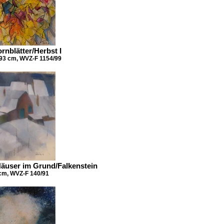
rnblätter/Herbst I
x 93 cm, WVZ-F 1154/99
Häuser im Grund/Falkenstein
 cm, WVZ-F 140/91