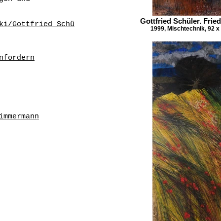
Gottfried Schüler. Frie
ki/Gottfried_Schü
1999, Mischtechnik, 92 
nfordern
immermann