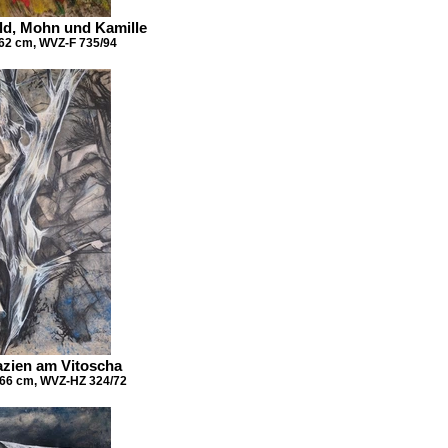
eld, Mohn und Kamille
 62 cm, WVZ-F 735/94
azien am Vitoscha
 66 cm, WVZ-HZ 324/72