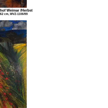
dhof Weimar /Herbst
x 62 cm, WVZ-1106/99