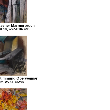
lassener Marmorbruch
 50 cm, WVZ-F 1077/98
erstimmung Oberweimar
 cm, WVZ-F 482/76