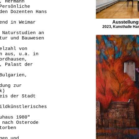
, Hermann
Persönliche
den Dozenten Hans
Ausstellung
end in Weimar
2023, Kunsthalle Ha
 Naturstudien an
tur und Bauwesen
elzahl von
n aus, u.a. in
ordhausen,
, Palast der
Bulgarien,
dung zur
k)
eis der Stadt
ildkünstlerisches
uhaus 1980"
 nach Osterode
torben
gen und